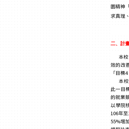
園精神「
求真理
二、計
本校
效的改
「目標
本校
此一目
的就業
以學院
106年
55%增