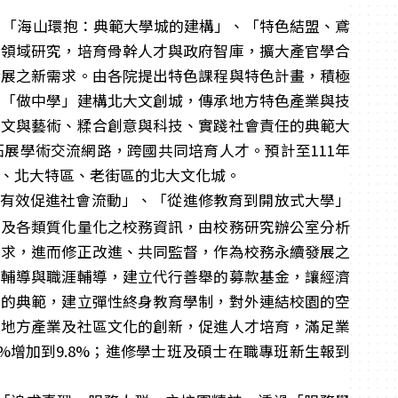
、「海山環抱：典範大學城的建構」、「特色結盟、鳶
跨領域研究，培育骨幹人才與政府智庫，擴大產官學合
發展之新需求。由各院提出特色課程與特色計畫，積極
由「做中學」建構北大文創城，傳承地方特色產業與技
人文與藝術、糅合創意與科技、實踐社會責任的典範大
展學術交流網路，跨國共同培育人才。預計至111年
園、北大特區、老街區的北大文化城。
、有效促進社會流動」、「從進修教育到開放式大學」
見及各類質化量化之校務資訊，由校務研究辦公室分析
需求，進而修正改進、共同監督，作為校務永續發展之
業輔導與職涯輔導，建立代行善舉的募款基金，讓經濟
學的典範，建立彈性終身教育學制，對外連結校園的空
動地方產業及社區文化的創新，促進人才培育，滿足業
7%增加到9.8%；進修學士班及碩士在職專班新生報到