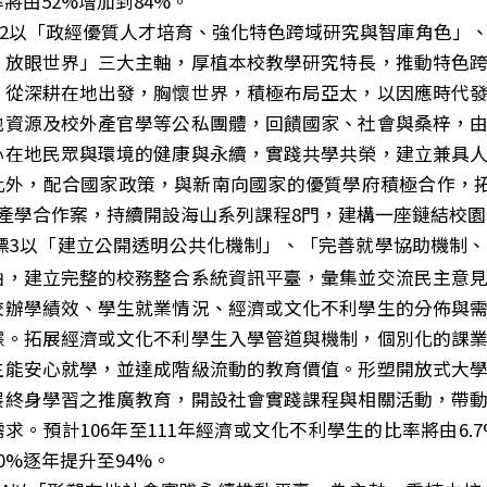
將由52%增加到84%。
2以「政經優質人才培育、強化特色跨域研究與智庫角色」
、放眼世界」三大主軸，厚植本校教學研究特長，推動特色
，從深耕在地出發，胸懷世界，積極布局亞太，以因應時代
地資源及校外產官學等公私團體，回饋國家、社會與桑梓，
心在地民眾與環境的健康與永續，實踐共學共榮，建立兼具
此外，配合國家政策，與新南向國家的優質學府積極合作，拓
件產學合作案，持續開設海山系列課程8門，建構一座鏈結校
標3以「建立公開透明公共化機制」、「完善就學協助機制
軸，建立完整的校務整合系統資訊平臺，彙集並交流民主意
校辦學績效、學生就業情況、經濟或文化不利學生的分佈與
據。拓展經濟或文化不利學生入學管道與機制，個別化的課
生能安心就學，並達成階級流動的教育價值。形塑開放式大
展終身學習之推廣教育，開設社會實踐課程與相關活動，帶
求。預計106年至111年經濟或文化不利學生的比率將由6.
0%逐年提升至94%。