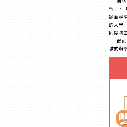
目標
習」、
題並尋
的大學」
同度將由
簡而
城的辦