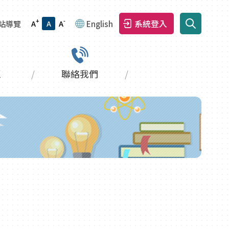
+
-
系統登入
站導覽
A
A
A
English
區
聯絡我們