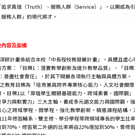
追求真理（Truth）、服務人群（Service）」，以期
、服務人群」的現代將才。
畫
內容及
架構
深耕計畫係結合本校「中長程校務發展計畫」，具體且虛心地
善方案：「目標1：落實教學創新及提升教學品質」、「目標
4：善盡社會責任」，於其下開展各項執行主軸與具體方案。
之教育目標為「培育兼具跨界專業核心能力、人文社會關懷
標，目標1以「厚植學生關鍵基礎能力、跨域素養、國際觀
競爭力與軟實力」三大主軸，養成多元語文能力與國際觀，
核心之跨域學程、微學程，強化教學創新，精進課程結構，
至111年修習輔系、雙主修、學分學程等跨領域專長的學生比
加到70%，修習第二外語的比率將由22%增加到50%，曾修