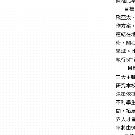
課程比率
目標
飛亞太
作方案
連結在
術，關
學城。
執行5
目
三大主
研究本
決策依
不利學
間，拓
界人才需
率將由9