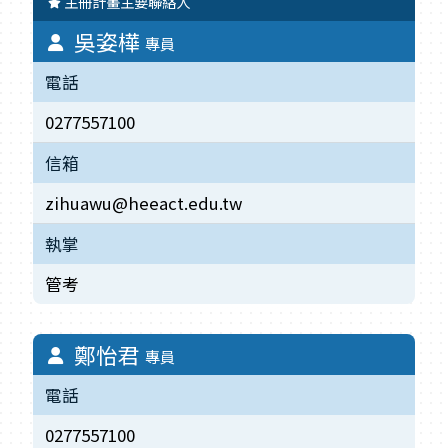
主冊計畫主要聯絡人
吳姿樺
專員
電話
0277557100
信箱
zihuawu@heeact.edu.tw
執掌
管考
鄭怡君
專員
電話
0277557100