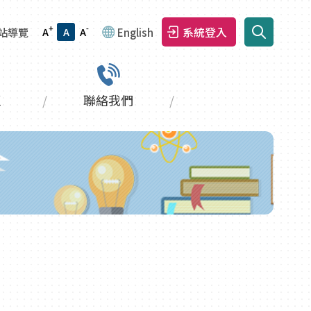
+
-
系統登入
站導覽
A
A
A
English
區
聯絡我們