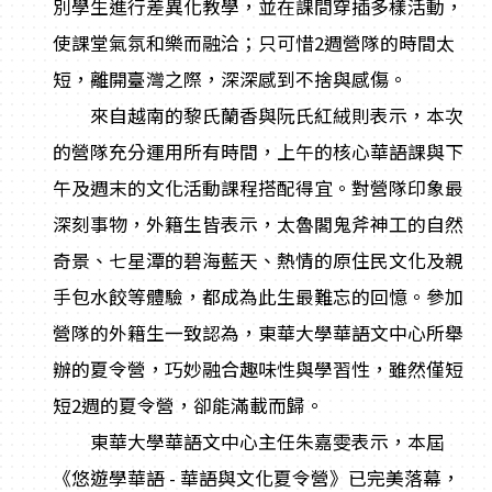
別學生進行差異化教學，並在課間穿插多樣活動，
使課堂氣氛和樂而融洽；只可惜2週營隊的時間太
短，離開臺灣之際，深深感到不捨與感傷。
來自越南的黎氏蘭香與阮氏紅絨則表示，本次
的營隊充分運用所有時間，上午的核心華語課與下
午及週末的文化活動課程搭配得宜。對營隊印象最
深刻事物，外籍生皆表示，太魯閣鬼斧神工的自然
奇景、七星潭的碧海藍天、熱情的原住民文化及親
手包水餃等體驗，都成為此生最難忘的回憶。參加
營隊的外籍生一致認為，東華大學華語文中心所舉
辦的夏令營，巧妙融合趣味性與學習性，雖然僅短
短2週的夏令營，卻能滿載而歸。
東華大學華語文中心主任朱嘉雯表示，本屆
《悠遊學華語 - 華語與文化夏令營》已完美落幕，