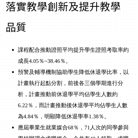
落實教學創新及提升教學
品質
課程配合推動證照平均提升學生證照考取率約
成長
4.05
％
~38.46
％。
預警及輔導機制協助學生降低休退學比率，以
計畫執行起點分割，前後各三個學期進行分
析，計畫推動前休退學平均佔學生人數約
6.22
％，而計畫推動後休退學平均佔學生人數
為
4.84
％，明顯降低休退學率
1.38
％。
應屆畢業生就業媒合
68
％，
71
人次的同學參與