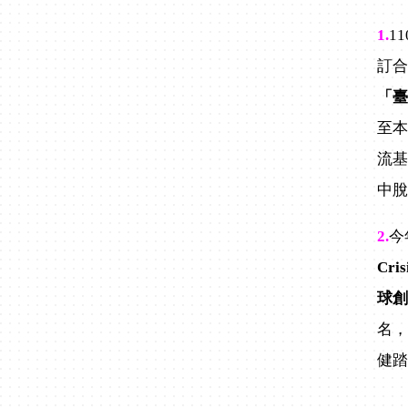
1.
1
訂合
「
至本
流基
中
2.
今
Cri
球創
名，
健