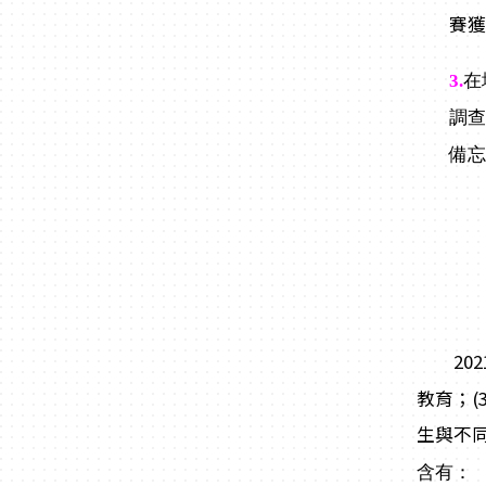
賽
3.
在
調
備
2021
教育；(
生與不
含有：