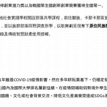
獲得創業潛力獎以及戰國策全國創新創業競賽獲得全國第一
。
地社會實踐學程開設部落共學課程，前往鄒族、卡那卡那富
查，並以族群部落田野調查所學，以歌舞劇呈現奪下
原住民族
忘錄及傳統智慧財產使用授權。
年雖逢COVID-19疫情影響，然在多年耕耘奠基下，仍穩定發
3)國內及國際大學排名屢創佳績。在疫情間補助弱勢境外學生
同國籍、文化或社會背景交流，降低文化差異衝突達成SDGs