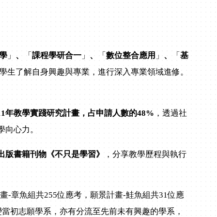
學
」
、
「
課程學研合一
」
、
「
數位整合應用
」
、
「
基
學生了解自身興趣與專業，進行深入專業領域進修。
11
年教學實踐研究計畫，占申請人數的
48%
，透過社
學向心力。
出版書籍刊物《不只是學習》
，分享教學歷程與執行
-章魚組共255位應考，願景計畫-鮭魚組共31位應
變當初志願學系，亦有分流至先前未有興趣的學系，