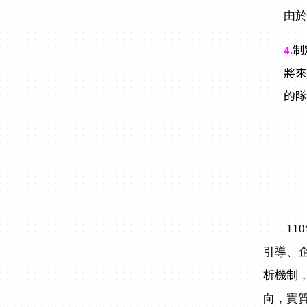
由
制
4.
將來
的
110
引導、
析機制
向，實