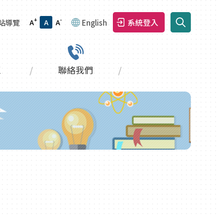
+
-
系統登入
站導覽
A
A
A
English
區
聯絡我們