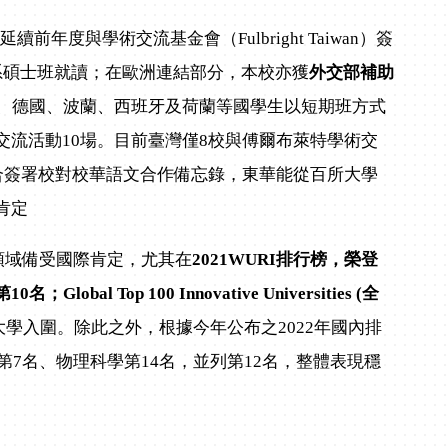
度與學術交流基金會（Fulbright Taiwan）簽
系碩士班就讀；在歐洲連結部分，本校亦獲
外交部補助
利、德國、波蘭、西班牙及荷蘭等國學生以短期班方式
流活動10場。目前臺灣僅8校與傅爾布萊特學術交
合簽署校對校華語文合作備忘錄，東華能從百所大學
肯定
領域備受國際肯定，尤其在
2021WURI
排行榜，榮登
10
名；Global Top 100 Innovative Universities (
全
學入圍。除此之外，根據今年公布之2022年國內排
第7名、物理科學第14名，並列第12名，整體表現穩