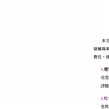
本主
發展與
責任，
1.
培
培
譯
社
2.
全民