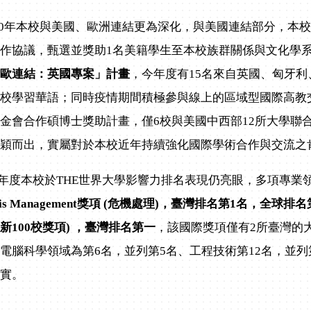
10年本校與美國、歐洲連結更為深化，與美國連結部分，本校延續前年
作協議，甄選並獎助1
名美籍學生至本校族群關係與文化學
臺歐連結：英國專案」計畫
，今年度有
15名來自英國、匈牙
校學習華語；同時疫情期間積極參與線上的區域型國際高教交
金會合作碩博士獎助計畫，僅6校與美國中西部12所大學聯
脫穎而出，實屬對於本校近年持續強化國際學術合作與交流之
年度本校於THE世界大學影響力排名表現仍亮眼，多項專業
sis Management
獎項 (
危機處理)
，臺灣排名第1
名，全球排名第
新100
校獎項)
，臺灣排名第一
，該國際獎項僅有2所臺灣的大
電腦科學領域為第6名，並列第5名、工程技術第12名，並列
踏實。