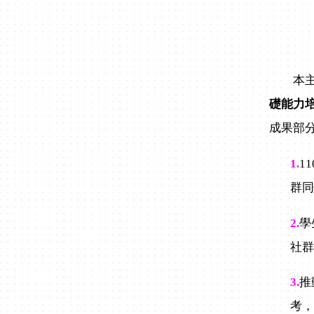
本主軸
礎能力
成果部
1.
11
群
2.
學
社
3.
推
考，