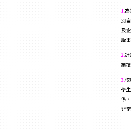
為
1.
別
及
版
針
2.
業
校
3.
學
係
非