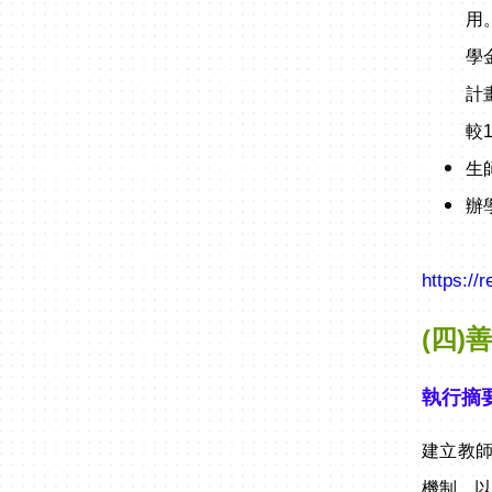
用
學
計
較
生
辦
https://
(四)
執行摘
建立教
機制，