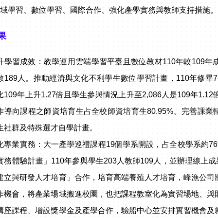
領域學習、數位學習、國際合作、強化產學實務與教師支持措施
果
升學習成效：教學運用雲端學習平臺且數位教材110年較109年
數189人。推動經濟與文化不利學生數位學習計畫，110年修畢
比109年上升1.27倍且學生參與情況上升至2,086人是109年
作導向課程之師資培育生占全校師資培育生80.95%。完善課業
生社群及特殊選才自學計畫。
化專業實務：大一產學巡禮課程19個學系開設，占全校學系約76
實務體驗計畫」110年參與學生203人教師109人，並辦理線上
建立與研發人才培育」合作，培育高端養殖人才培育，峰漁公司
作機會，將產業場域搬進校園，也把課程教室化為實習場地、與
講座課程、增設獎學金及產學合作，驗船中心並安排實習機會及