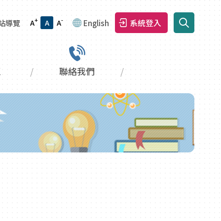
+
-
系統登入
站導覽
A
A
A
English
區
聯絡我們