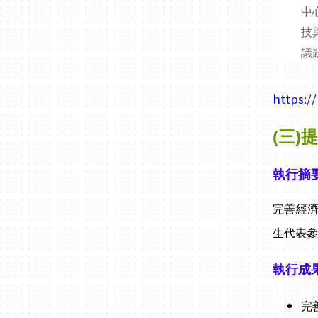
中
技
議
https:/
(三)
執行摘
完善經
生代表
執行成
完