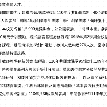
專業高階人才。
養關鍵能力：建構跨領域課程模組110年度共8組課群，40位教師
04人次參加，輔導15組創業學生團隊，學生創業團隊「旬味獵手」及「
，本校另各補助5,000元獎勵金，並公開表揚。「將風水產」參
10萬元予以獎勵。程式語言基礎必修課程109學年第2學期全校
修課程。辦理海洋文學創作活動，參與人數約達276人次。樂水
評鑑雙特優殊榮。
升教師教學創新與實務經驗：110年共開放課堂95場次比109年40
。將教學創新列入教師升等計分項目。獎勵數位教材分級開發共
老師研發「機能性物質之晶球化口服製劑技術」，以及造船系柯
術移轉貢獻獎。生科系林翰佳及黃志清老師「草本炭方解決動物
究先導養成計畫」110年共36位教師參與，申請教育部111學年度教