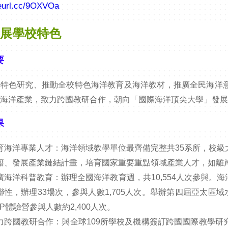
reurl.cc/9OXVOa
發展學校特色
要
洋特色研究、推動全校特色海洋教育及海洋教材，推廣全民海洋
際海洋產業，致力跨國教研合作，朝向「國際海洋頂尖大學」發
果
育海洋專業人才：海洋領域教學單位最齊備完整共35系所，校
籍、發展產業鏈結計畫，培育國家重要重點領域產業人才，如離
廣海洋科普教育：辦理全國海洋教育週，共10,554人次參與。
聯性，辦理33場次，參與人數1,705人次。舉辦第四屆亞太區
UP體驗營參與人數約2,400人次。
力跨國教研合作：與全球109所學校及機構簽訂跨國國際教學