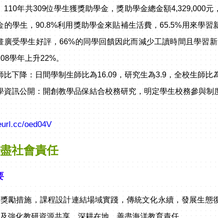
。110年共309位學生獲獎助學金，獎助學金總金額4,329,00
金的學生，90.8%利用獎助學金來貼補生活費，65.5%用來
畫廣受學生好評，66%的同學回饋因此而減少工讀時間且學習新知
108學年上升22%。
師比下降：日間學制生師比為16.09，研究生為3.9，全校生師比為1
學資訊公開：開創教學品保結合校務研究，明定學生校務參與制
reurl.cc/oed04V
善盡社會責任
要
師獎勵措施，課程設計連結場域實踐，傳統文化永續，發展生態
以及強化教研資源共享，深耕在地，善盡海洋教育責任。