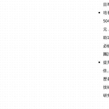
目
培
5
元
助
必
團
提
倍
歷
技
研