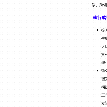
修、跨
執行成
提
生
人
實
學
強
習
術
工
立