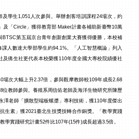
及學生1,051人次參與。舉辦創客培訓課程24場次，約
Circle」獲得教育部 Maker計畫各補助新臺幣10萬
與BTSC第五屆京台青年創新創業大賽獲得優勝，本校補
修課人數達大學部學生約94.1%。「人工智慧概論」列入
社及僑生社更代表本校榮獲110年度全國大專校院績優社
場次大幅上升2.37倍，參與觀摩教師較109年成長2.68
18位教師參與。養殖系周信佑老師及海洋生物研究所陳歷
永澤老師「擴散型端板螺槳」專利技術，獲110年度傑出
抗生素」獲2021臺北生技獎技轉合作銅獎。「教學實踐
學實踐研究計畫52件比107年(15件)成長超過3.5倍。