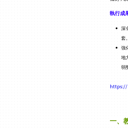
執行成
深
套
強
地
弱
https:/
一、