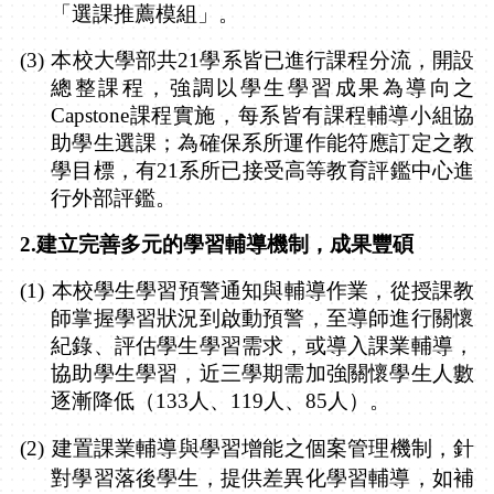
「選課推薦模組」。
(3)
本校大學部共
21
學系皆已進行課程分流，開設
總整課程，強調以學生學習成果為導向之
Capstone
課程實施，每系皆有課程輔導小組協
助學生選課；為確保系所運作能符應訂定之教
學目標，有
21
系所已接受高等教育評鑑中心進
行外部評鑑。
2.
建立完善多元的學習輔導機制，成果豐碩
(1)
本校學生學習預警通知與輔導作業，從授課教
師掌握學習狀況到啟動預警，至導師進行關懷
紀錄、評估學生學習需求，或導入課業輔導，
協助學生學習，近三學期需加強關懷學生人數
逐漸降低（
133
人、
119
人、
85
人）。
(2)
建置課業輔導與學習增能之個案管理機制，針
對學習落後學生，提供差異化學習輔導，如補