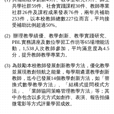
共學社群
59
件、社會實踐課程
30
件、教師專業
社群
26
件及課程成果發表
76
件，兩年共補助
253
件，以本校教師總數
227
位而言，平均接
受補助比例超過
50%
。
(2)
辦理教學績優、教學創新、教學實踐研究、
PBL
實務講座及數位學習工作坊等
65
場增能活
動，
1,538
人次教師參加，平均滿意度為
4.5
分，提升教師教學專業力。
(3)
為鼓勵本校教師發展創新教學方法，優化教學
並展現教創領航之能量，每學期遴選教學創新
教師
，
迄今已發展
14
個教學創新方法，如「替
換式數學教學方法」、「結構式提問模式方
法」、「業師協同策略管理教學方法」等；其
中亦包含以多元方式如創作、表演、報告拍攝
微電影等方式評量學習成效。