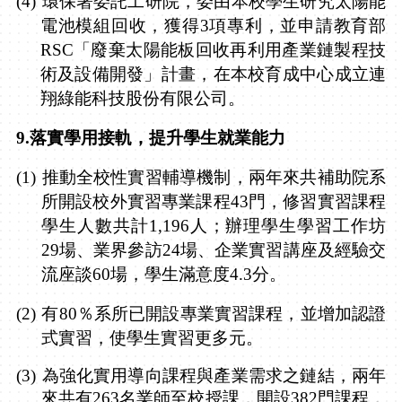
(4)
環保署委託工研院，委由本校學生研究太陽能
電池模組回收，獲得
3
項專利，並申請教育部
RSC
「廢棄太陽能板回收再利用產業鏈製程技
術及設備開發」計畫，在本校育成中心成立連
翔綠能科技股份有限公司。
9.
落實學用接軌，提升學生就業能力
(1)
推動全校性實習輔導機制，兩年來共補助院系
所開設校外實習專業課程
43
門，修習實習課程
學生人數共計
1,196
人；辦理學生學習工作坊
29
場、業界參訪
24
場、企業實習講座及經驗交
流座談
60
場，學生滿意度
4.3
分。
(2)
有
80
％系所已開設專業實習課程，並增加認證
式實習，使學生實習更多元。
(3)
為強化實用導向課程與產業需求之鏈結，兩年
來共有
263
名業師至校授課，開設
382
門課程，