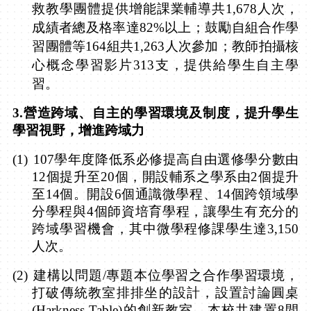
救教學團體提供增能課業輔導共
1,678
人次，
成績者總及格率達
82%
以上；鼓勵自組合作學
習團體等
164
組共
1,263
人次參加；教師拍攝核
心概念學習影片
313
支，提供給學生自主學
習。
3.
營造跨域、自主的學習環境及制度，提升學生
學習視野，增進跨域力
(1)
107
學年度降低系必修提高自由選修學分數由
12
個提升至
20
個，開設輔系之學系由
2
個提升
至
14
個。開設
6
個通識微學程、
14
個跨領域學
分學程與
4
個師資培育學程，讓學生有充分的
跨域學習機會，其中微學程修課學生達
3,150
人次。
(2)
建構以問題
/
專題本位學習之合作學習環境，
打破傳統教室排排坐的設計，設置討論圓桌
(Harkness Table)
的創新教室，本校共建置
8
間