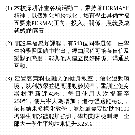
2
(1)
本校深耕計畫各項活動中，秉持著
PERMA*I
精神，以個別化和跨域化，培育學生具備幸福
五要素
PERMA(
正向、投入、關係、意義及成
就感
)
的素養。
(2)
開設幸福感類課程，有
543
位同學選修，由學
生的學習回饋中指出，經由課程可培養自信及
樂觀的態度，能與他人建立良好關係、溝通及
互動。
(3)
建置智慧科技融入的健身教室，優化運動環
境，以利教學並提高運動參與率，重訓室健身
器材更新達
45%
，每日使用人次提高至
250%
，使用率大為增加；進行體適能檢測，
依其結果多樣化教學，並為最需要協助的
100
名學生開設體能加強班，學期期末檢測時，全
部大一學生平均結果提升
3.25%
。