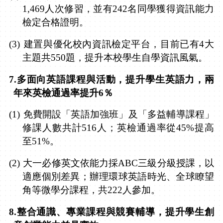
1,469
人次修習，並有
242
名同學獲得資訊能力
檢定合格證明。
(3)
建置與優化校內資訊檢定平台，目前已有
4
大
主題共
550
題，提升本校學生自學資訊風氣。
7.
多面向英語課程與活動，提升學生英語力，兩
年來英檢通過率提升
6
％
(1)
免費開設「英語加強班」及「多益輔導課程」
修課人數共計
516
人；英檢通過率從
45%
提高
至
51%
。
(2)
大一必修英文依能力採
ABC
三級分級授課，以
適應個別差異；辦理環球英語時光、全球瞭望
角等微學分課程，共
222
人參加。
8.
整合通識、專業課程與競賽輔導，提升學生創