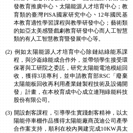
、
發教育推廣中心
太陽能源人才培育中心；教
、
育類的臺灣
PISA
國家研究中心
12
年國民基
本教育適性學習課程與教學研發中心；藝術類
的如亞太美感暨戲劇教育研發中心而人工智慧
類的有人工智慧教育暨發展中心等。
(2)
例如太陽能源人才培育中心除鏈結綠能系課
程，與沙崙綠能成合作外，並帶領學生接受環
保署與工研院之委託，研究太陽能電池模組回
收，獲得
3
項專利，並申請教育部
RSC
「廢棄
太陽能板回收再利用產業鏈製程技術及設備開
發」計畫，在本校育成中心成立連翔綠能科技
股份有限公司。
(3)
開設創客課程，引導學生實踐創客精神，以太
陽能停車棚作品獲得太陽能廠商茂迪公司產學
合作案支持，順利在校內興建完成
10KW
具太