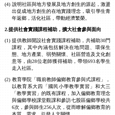
(4)
說明社區與地方發展及地方創生的源起，激盪
出促成地方創生的在地實踐理念，吸引學生青
年返鄉，活化社區，帶動經濟繁榮。
2.
提供社會實踐課程補助，擴大社會參與面向
(1)
提供教師開設社會實踐課程補助，共補助
30
門
課程，其中內涵包括解決在地問題、環保生
態、地方產業、弱勢關懷、社區營造及文化創
意等
，
由
28
位老師獲得補助，帶領
693
名學生
走入社區。
(2)
教育學院「職前教師偏鄉教育參與式課程」，
以教育系大四「國民小學教學實習」和大三
「教學實習」的既有課程，加入偏鄉教育理念
與偏鄉學校課堂觀課和參訪七股區偏鄉學校共
6
次，參與師生
256
人次，從而瞭解偏鄉教育的
本質、需求，引發人文關懷。