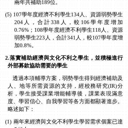
兩年共補助
189
位。
(5)
107
學年度經濟不利學生
134
人、資源弱勢學生
204
人，合計
338
人，較
106
學年度增加
0.76%
；
108
學年度經濟不利學生
118
人、資源
弱勢學生
223
人，合計
341
人，較
107
學年度增
加
0.8%
。
2.
落實補助經濟與文化不利之學生，並積極進行
外部募款協助需要的學生
透過本項輔導方案，弱勢學生得到經濟補助及
人、地等所需資源的支持，經校務研究
(IR)
分
析，學生接受課業增能輔導後，課業表現滿意
度、學習信心、自我學習等各方面都顯著進步。
略述如下：
(1)
兩年來經濟與文化不利學生學習需求個案已達