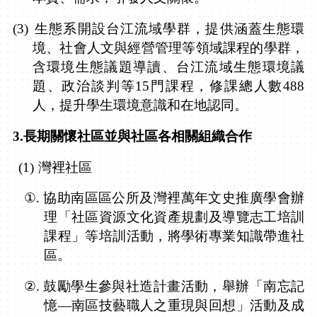
(3)
生態系開設台江流域學群，提供涵蓋生態環
境、社會人文與經營管理等領域課程的學群，
含環境生態議題導讀、台江流域生態環境議
題、政治談判等
15
門課程，修課總人數
488
人，提升學生環境意識和在地認同。
3.
長期關懷社區並與社區各相關組織合作
(1)
灣裡社區
①.
協助南區區公所及灣裡萬年文史推廣學會辦
理「社區資源文化資產規劃及導覽志工培訓
課程」等培訓活動，將學術專業知識帶進社
區。
②.
鼓勵學生參與社造計畫活動，舉辦「南忘記
憶
—
南區技藝職人之重現與回想」活動及成