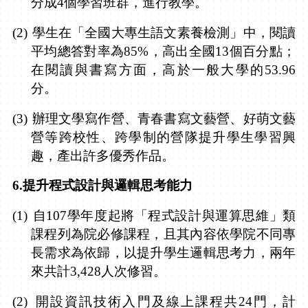
分成
4
個學習班群，進行教學。
(2)
學生在「全國大專生語文素養檢測」中，閱讀
平均總答對率為
85%
，高出全國
13
個百分點；
在閱讀與書寫方面，高於一般大學的
53.96
分。
(3)
辦理文學寫作營、青春書寫文藝營、好萌文藝
營等跨校性、跨學制的營隊提升學生學習興
趣，產出許多優秀作品。
6.
提升程式設計與邏輯思考能力
(1)
自
107
學年度起將「程式設計與運算思維」類
課程列為院必修課程，且其內容依學院不同專
長需求為依歸，以提升學生邏輯思考力，兩年
來共計
3,428
人次修習。
(2)
開設資訊技術入門及線上課程共
24
門，計