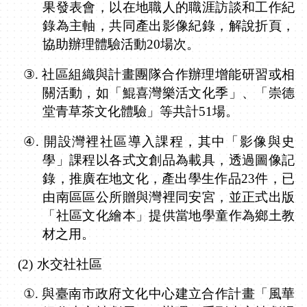
果發表會，以在地職人的職涯訪談和工作紀
錄為主軸，共同產出影像紀錄，解說折頁，
協助辦理體驗活動
20
場次。
③.
社區組織與計畫團隊合作辦理增能研習或相
關活動，如「鯤喜灣樂活文化季」、「崇德
堂青草茶文化體驗」等共計
51
場。
④.
開設灣裡社區導入課程，其中「影像與史
學」課程以各式文創品為載具，透過圖像記
錄，推廣在地文化，產出學生作品
23
件，已
由南區區公所贈與灣裡同安宮，並正式出版
「社區文化繪本」提供當地學童作為鄉土教
材之用。
(2)
水交社社區
①.
與臺南市政府文化中心建立合作計畫「風華