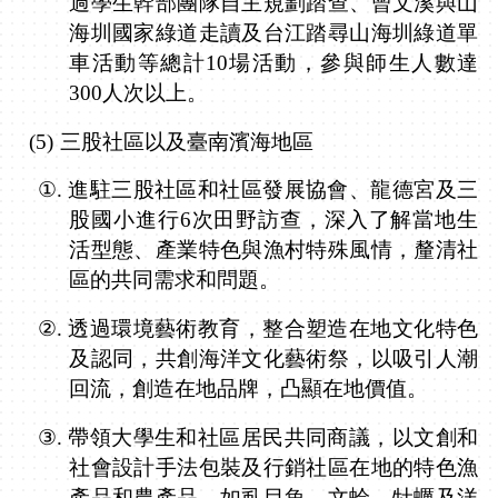
過學生幹部團隊自主規劃踏查、曾文溪與山
海圳國家綠道走讀及台江踏尋山海圳綠道單
車活動等總計
10
場活動，參與師生人數達
300
人次以上。
(5)
三股社區以及臺南濱海地區
①.
進駐三股社區和社區發展協會、龍德宮及三
股國小進行
6
次田野訪查，深入了解當地生
活型態、產業特色與漁村特殊風情，釐清社
區的共同需求和問題。
②.
透過環境藝術教育，整合塑造在地文化特色
及認同，共創海洋文化藝術祭，以吸引人潮
回流，創造在地品牌，凸顯在地價值。
③.
帶領大學生和社區居民共同商議，以文創和
社會設計手法包裝及行銷社區在地的特色漁
產品和農產品，如虱目魚、文蛤、牡蠣及洋