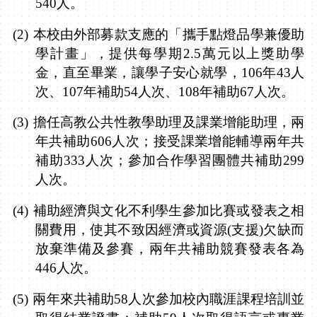
540
人。
(2)
本校由外部募款支應的「攜手點燈品學兼優助
學計畫」，提供每學期
2.5
萬元以上獎助學
金，直至畢業，讓學子安心就學，
106
年
43
人
次、
107
年補助
54
人次、
108
年補助
67
人次。
(3)
擔任高教公共性教學助理及課業增能助理，兩
年共補助
606
人次；接受課業增能輔導兩年共
補助
333
人次；參加合作學習團體共補助
299
人次。
(4)
補助經濟與文化不利學生參加比賽或發表之相
關費用，使其不致因經濟或資源
(
支援
)
欠缺而
放棄準備及參賽，兩年共補助競賽發表各為
446
人次。
(5)
兩年來共補助
58
人次參加校內職涯課程培訓並