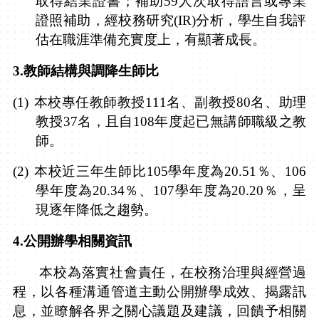
取得結業證書；補助
59
人次取得語言或專業
證照補助，經校務研究
(IR)
分析，學生自我評
估在職涯準備充實度上，有顯著成長。
3.
教師結構與調降生師比
(1)
本校
專任教師
教授
111
名、
副教授
80
名、助理
教授
37
名，且自
108
年度起已無講師職級之教
師。
(2)
本校近三年生師比
105
學年度為
20.51
％、
106
學年度為
20.34
％、
107
學年度為
20.20
％，呈
現逐年降低之趨勢。
4.
公開辦學相關資訊
本校為落實社會責任，在校務治理與經營過
程，以各種溝通管道主動公開辦學成效、揭露訊
息，並瞭解各界之關心議題及建議，回饋予相關