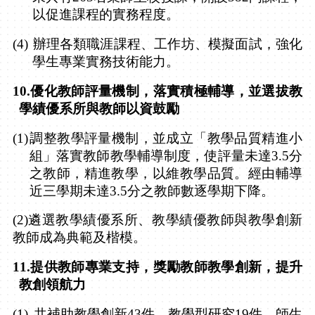
以促進課程的實務程度。
(4)
辦理各類職涯課程、工作坊、模擬面試，強化
學生專業實務技術能力。
10.
優化教師評量機制，落實積極輔導，並選拔教
學績優系所與教師以資鼓勵
(1)
調整教學評量機制，並成立「教學品質精進小
組」落實教師教學輔導制度，使評量未達
3.5
分
之教師，精進教學，以維教學品質。經由輔導
近三學期未達
3.5
分之教師數逐學期下降。
(2)
遴選教學績優系所、教學績優教師與教學創新
教師成為典範及楷模。
11.
提供教師專業支持，獎勵教師教學創新，提升
教創領航力
(1)
共補助教學創新
43
件、教學型研究
19
件、師生