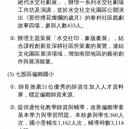
絕代水交社劇展」，辦理一系列水交社劇場
工作坊及演講，並於水交社文化園區公開演
出《那些煙花燦爛的歲月》的眷村社區戲劇
故事四場，參與人數
433
人。
②.
辦理主題策展「水交社印．象版畫展」，結
合課程創新並深耕社區所策畫的展覽，連結
文化園區展演場域，增加南部地區的藝術創
作與展演能量。
(3)
七股區偏鄉國小
①.
師長推薦
51
位優秀的師資生加入人才資料
庫，穩定偏鄉師資來源。
②.
提供適性化教學師資與輔導，改善偏鄉學童
基本學力與學習問題。本校參與學生
360
人
次，國小受輔生
1,162
人次，輔導時數
3,114