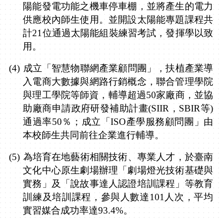
陽能發電功能之機車停車棚，並將產生的電力
供應校內師生使用。並開設太陽能專題課程共
計
21
位通過太陽能組裝練習考試，發揮學以致
用。
(4)
成立「智慧物聯網產業顧問團」，扶植產業導
入電商大數據與網路行銷概念，聯合管理學院
與理工學院等師資，輔導超過
50
家廠商，並協
助廠商申請政府研發補助計畫
(SIIR
，
SBIR
等
)
通過率
50
％；成立「
ISO
產學服務顧問團」由
本校師生共同前往企業進行輔導。
(5)
為培育在地藝術相關技術、專業人才，於臺南
文化中心原生劇場辦理「劇場燈光技術基礎與
實務」及「說故事達人認證培訓課程」等教育
訓練及培訓課程，參與人數達
101
人次，平均
實習媒合成功率達
93.4%
。