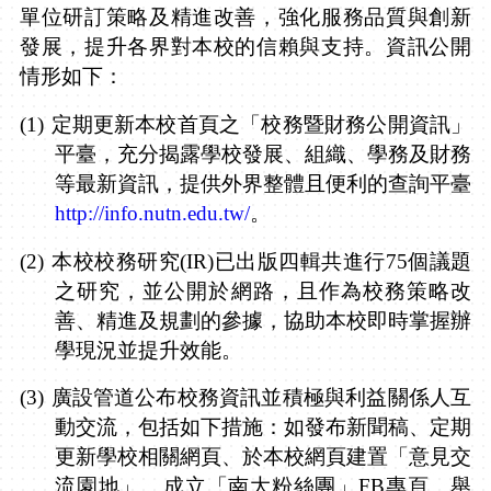
單位研訂策略及精進改善，強化服務品質與創新
發展，提升各界對本校的信賴與支持。資訊公開
情形如下：
(1)
定期更新本校首頁之「校務暨財務公開資訊」
平臺，充分揭露學校發展、組織、學務及財務
等最新資訊，提供外界整體且便利的查詢平臺
http://info.nutn.edu.tw/
。
(2)
本校校務研究
(IR)
已出版四輯共進行
75
個議題
之研究，並公開於網路，且作為校務策略改
善、精進及規劃的參據，協助本校即時掌握辦
學現況並提升效能。
(3)
廣設管道公布校務資訊並積極與利益關係人互
動交流，包括如下措施：如發布新聞稿、定期
更新學校相關網頁、於本校網頁建置「意見交
流園地」、成立「南大粉絲團」
FB
專頁、舉