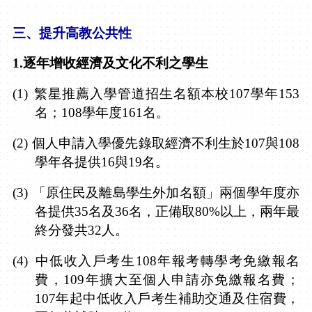
三、
提升高教公共性
1.
逐年增收經濟及文化不利之學生
(1)
繁星推薦入學管道招生名額本校
107
學年
153
名；
108
學年度
161
名。
(2)
個人申請入學優先錄取經濟不利生於
107
與
108
學年各提供
16
與
19
名
。
(3)
「原住民及離島學生外加名額」兩個學年度亦
各提供
35
名及
36
名，正備取
80%
以上，兩年最
終分發共
32
人。
(4)
中低收入戶考生
108
年報考轉學考免繳報名
費，
109
年擴大至個人申請亦免繳報名費；
107
年起中低收入戶考生補助交通及住宿費，