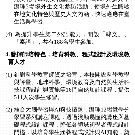
辦理
5
場境外生文化參訪活動，使境外生體驗
在地文化特色與歷史人文內涵，快速適應在臺
生活與學習。
(4)
為提升學生第二外語能力，開設「韓文」、
「泰語」，共有
188
名學生參加。
4.
發揮師培特色，培育科教、程式設計及環境教
育人才
(1)
針對科學教育師資之培育，本校開設科學教學
與評量、地球科學、環境教育及自然與生活科
技課程設計與實施等
16
門自然加註課程，提供
511
人次學生修習。
(2)
結合大腦學習與
AI
科技議題，辦理
12
場微學分
學習系列講座課程，透過淺顯易懂的講座與基
礎程式設計課程，降低各領域初學者程式設計
門檻，以培育學生涵養程式設計與
AI
知能，奠