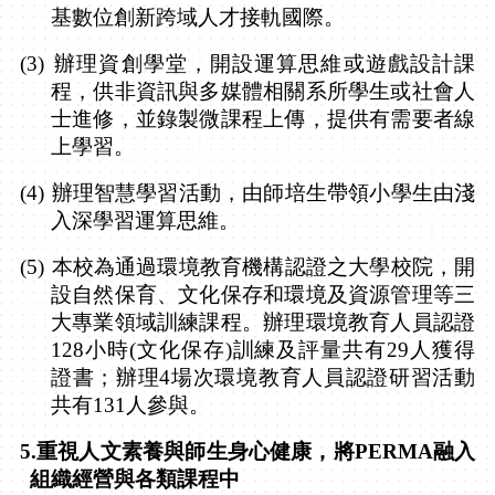
基數位創新跨域人才接軌國際。
(3)
辦理資創學堂，開設運算思維或遊戲設計課
程，供非資訊與多媒體相關系所學生或社會人
士進修，並錄製微課程上傳，提供有需要者線
上學習。
(4)
辦理智慧學習活動，由師培生帶領小學生由淺
入深學習運算思維。
(5)
本校為通過環境教育機構認證之大學校院，開
設自然保育、文化保存和環境及資源管理等三
大專業領域訓練課程。辦理環境教育人員認證
128
小時
(
文化保存
)
訓練及評量共有
29
人獲得
證書；辦理
4
場次環境教育人員認證研習活動
共有
131
人參與。
5.
重視人文素養與師生身心健康，將
PERMA
融入
組織經營與各類課程中