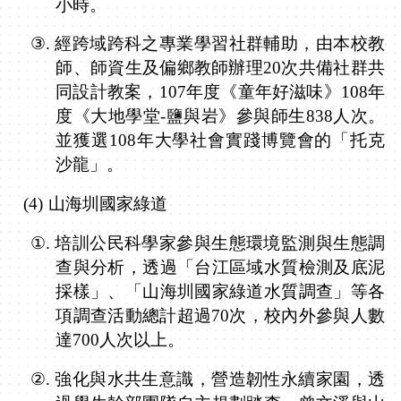
小時。
③.
經跨域跨科之專業學習社群輔助，由本校教
師、師資生及偏鄉教師辦理
20
次共備社群共
同設計教案，
107
年度《童年好滋味》
108
年
度《大地學堂
-
鹽與岩》參與師生
838
人次。
並獲選
108
年大學社會實踐博覽會的「托克
沙龍」。
(4)
山海圳國家綠道
①.
培訓公民科學家參與生態環境監測與生態調
查與分析，透過「台江區域水質檢測及底泥
採樣」、「山海圳國家綠道水質調查」等各
項調查活動總計超過
70
次，校內外參與人數
達
700
人次以上。
②.
強化與水共生意識，營造韌性永續家園，透