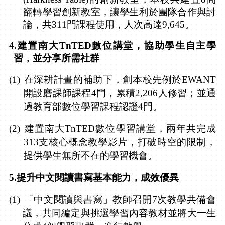
翻轉學習創新教室，讓學生利於團隊合作與討
論，共
311
門課程使用，人次高達
9,645
。
4.
建置南大
TnTED
數位講堂，協助學生自主學
習，並分享所需社群
(1)
在深耕計畫的補助下，創本校先例於
EWANT
開設磨課師課程
4
門，累積
2,206
人修習；並通
過教育部數位學習課程認證
4
門。
(2)
建置南大
TnTED
數位學習講堂，兩年共完成
313
支核心概念教學影片，打破時空的限制，
提供學生無所不在的學習機會。
5.
提升中文閱讀書寫基本能力，成效優異
(1)
「中文閱讀與書寫」教師召開
7
次教學共備會
議，共同編定與挑選學習內容教材並將大一生