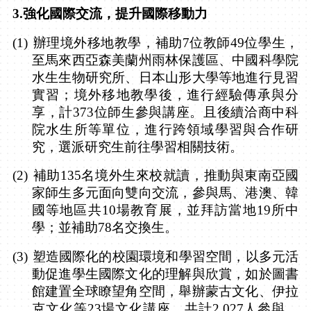
3.
強化國際交流，提升國際移動力
(1)
辦理境外移地教學，補助
7
位教師
49
位學生，
至馬來西亞森美蘭州雨林保護區、中國科學院
水生生物研究所、日本山形大學等地進行見習
實習；境外移地教學後，進行經驗傳承與分
享，計
373
位師生參與講座。且後續洽商中科
院水生所等單位，進行跨領域學習與合作研
究，選派研究生前往學習相關技術。
(2)
補助
135
名境外生來校就讀，推動與東南亞國
家師生多元面向雙向交流，參與馬、港澳、韓
國等地區共
10
場教育展，並拜訪當地
19
所中
學；並補助
78
名交換生。
(3)
塑造國際化的校園環境和學習空間，以多元活
動促進學生國際文化的理解與欣賞，如於圖書
館建置全球瞭望角空間，舉辦蒙古文化、伊拉
克文化等
23
場文化講座，共計
2,027
人參與，