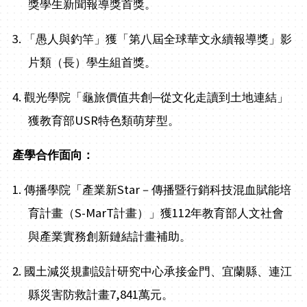
獎學生新聞報導獎首獎。
3.
「愚人與釣竿」獲「第八屆全球華文永續報導獎」影
片類（長）學生組首獎。
4.
觀光學院「龜旅價值共創─從文化走讀到土地連結」
USR
獲教育部
特色類萌芽型。
產學合作面向：
1.
Star
傳播學院「產業新
－傳播暨行銷科技混血賦能培
S-MarT
112
育計畫（
計畫）」獲
年教育部人文社會
與產業實務創新鏈結計畫補助。
2.
國土減災規劃設計研究中心承接金門、宜蘭縣、連江
7,841
縣災害防救計畫
萬元。