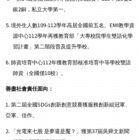
2
銀
銅，私立大學第一。
5.
109-112
EMI
境外生人數
學年高居全國前五名。
教學資
112
源中心
學年再獲教育部「大專校院學生雙語化學
習計畫」第二階段普及提升學校。
6.
112
師資培育中心
年獲教育部核准培育中等學校雙語
10
師資（全國僅
校）。
善盡社會責任面向：
1.
SDGs
第二屆全國
創新創意競賽獲服務創新組冠軍、
亞軍、佳作。
2.
37
「光電來七股
是夢還是魘？」獲第
屆吳舜文新聞