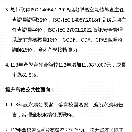
3.
ISO 14064-1:2018
教師取得
組織型溫室氣體盤查主任
32
ISO/IEC 14067:2018
查證員證照
位，
產品碳足跡主
44
ISO/IEC 27001:2022
任查證員
位，
資訊安全管理
18
GCDF
CDA
CPAS
系統主導稽核員
位，
、
、
職涯諮
25
詢師
位，強化產學接軌能力。
4. 113
112
11,087,007
年產學合作金額較
年增加
元，成長
81.8%
率為
。
提升高教公共性面向：
1. 113
年設永續發展處，落實校園溫盤，編製永續報告
書，綜理全校永續發展戰略。
年全校彈性薪資核發
元，提升留才與攬才
2. 112
23,277,755