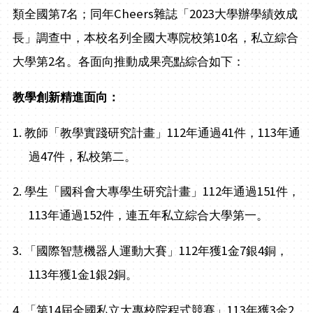
7
Cheers
2023
類全國第
名；同年
雜誌「
大學辦學績效成
10
長」調查中，本校名列全國大專院校第
名，私立綜合
2
大學第
名。各面向推動成果亮點綜合如下：
教學創新精進面向：
1.
112
41
113
教師「教學實踐研究計畫」
年通過
件，
年通
47
過
件，私校第二。
2.
112
151
學生「國科會大專學生研究計畫」
年通過
件，
113
152
年通過
件，連五年私立綜合大學第一。
3.
112
1
7
4
「國際智慧機器人運動大賽」
年獲
金
銀
銅，
113
1
1
2
年獲
金
銀
銅。
4.
14
113
3
2
「第
屆全國私立大專校院程式競賽」
年獲
金