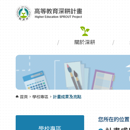
跳到主要內容區塊
:::
關於深耕
首頁
學校專區
計畫成果及亮點
您所在的位置
學校專區