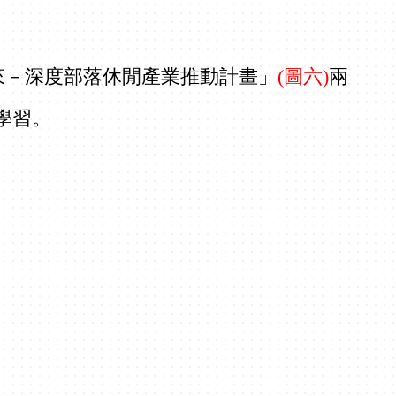
來－深度部落休閒產業推動計畫」
(圖六)
兩
學習。