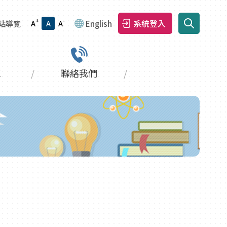
+
-
系統登入
站導覽
A
A
A
English
區
聯絡我們