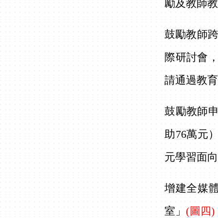
勵及教師
鼓勵教師
際研討會，
請通過教
鼓勵教師申
助76萬元
元學習面
增建全媒
室」
(圖四)