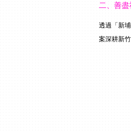
二、善盡
透過「新
案深耕新