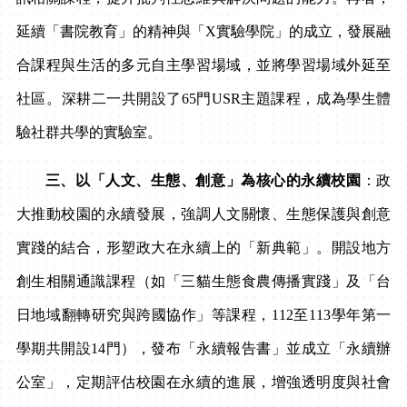
延續「書院教育」的精神與「
X
實驗學院」的成立，發展融
合課程與生活的多元自主學習場域，並將學習場域外延至
社區。深耕二一共開設了
65
門
USR
主題課程，成為學生體
驗社群共學的實驗室。
三、以「人文、生態、創意」為核心的永續校園
：政
大推動校園的永續發展，強調人文關懷、生態保護與創意
實踐的結合，形塑政大在永續上的「新典範」。開設地方
創生相關通識課程（如「三貓生態食農傳播實踐」及「台
日地域翻轉研究與跨國協作」等課程，
112
至
113
學年第一
學期共開設
14
門），發布「永續報告書」並成立「永續辦
公室」，定期評估校園在永續的進展，增強透明度與社會