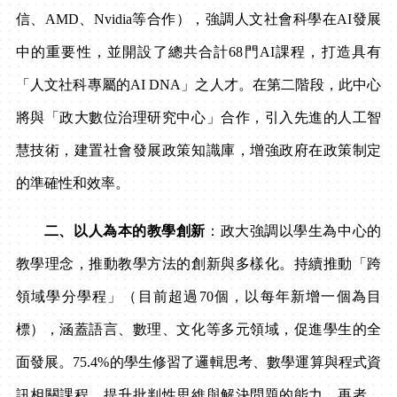
信、
AMD
、
Nvidia
等合作），強調人文社會科學在
AI
發展
中的重要性，並開設了總共合計
68
門
AI
課程，打造具有
「人文社科專屬的
AI DNA
」之人才。在第二階段，此中心
將與「政大數位治理研究中心」合作，引入先進的人工智
慧技術，建置社會發展政策知識庫，增強政府在政策制定
的準確性和效率。
二、以人為本的教學創新
：政大強調以學生為中心的
教學理念，推動教學方法的創新與多樣化。持續推動「跨
領域學分學程」（目前超過
70
個，以每年新增一個為目
標），涵蓋語言、數理、文化等多元領域，促進學生的全
面發展。
75.4%
的學生修習了邏輯思考、數學運算與程式資
訊相關課程，提升批判性思維與解決問題的能力。再者，