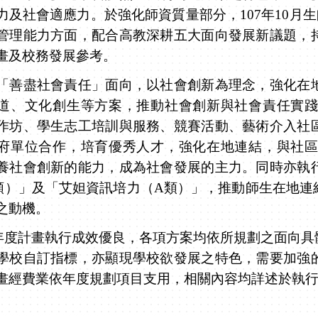
力及社會適應力
。
於強化師資質量部分，
107
年
10
月生
管理能力方面
，
配合高教深耕五大面向發展新議題，
畫及校務發展參考。
盡社會責任」面向，以社會創新為理念，強化在地
道、文化創生等方案，推動社會創新與社會責任實
作坊、學生志工培訓與服務、競賽活動、藝術介入社
府單位合作，培育優秀人才，強化在地連結，與社
養社會創新的能力，成為社會發展的主力。同時亦執
類）」及「艾妲資訊培力（
A
類）」，推動師生在地連
之動機。
年度計畫執行成效優良，各項方案均依所規劃之面向具
學校自訂指標，亦顯現學校欲發展之特色，需要加強
畫經費業依年度規劃項目支用，相關內容均詳述於執