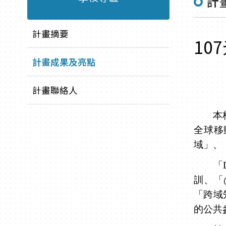
計
計畫摘要
10
計畫成果及亮點
計畫聯絡人
本校執
全球移
域」、
「
訓、「
「跨域
的公共