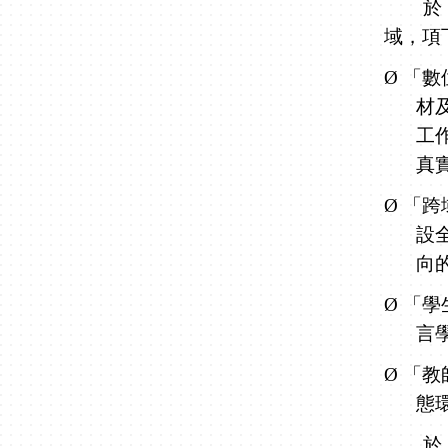
於「
域，項
Ø
「數
材
工
真
Ø
「跨
設
向
Ø
「學
言
Ø
「教
態
於