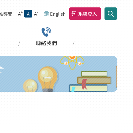
+
-
系統登入
站導覽
A
A
A
English
區
聯絡我們