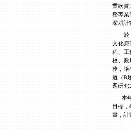
業軟實
務專業
深耕計
於「善
文化廊
程、工
校、政
務，培
道（
B
題研究
本
目標，
畫，計