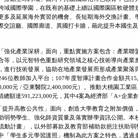
跨域國際學園，在既有的基礎上續以國際園區軟硬體
更多及延展海外實習的機會、長短期海外交換計畫、
際交誼廳、國際廊道、異國打卡牆，藉此提升本國生
強化產業深耕」面向，
重點實施方案包含：產業聯
合等，以元智特色重點研究領域之核心技術導向產業
，進行技術發展，協助在地產業發展而形成產業聚落
246
位教師加入平台；
107
年度智庫計畫合作金額共
15
0,000
元
/
亞東醫院
2,400,000
元）。推動大桃園工業區
請總額達
591,223,000
元，其中
4
案為經濟部「
A+
企業
「提升高教公共性」面向，
創造大學教育之附加價值
助弱勢學生、
強化師資質量及落實辦學資訊公開
。本
流動計畫」，以外部募款及教育部補助款挹注扶助弱
中「學生多元學習護照」機制為此方案之特色，透過