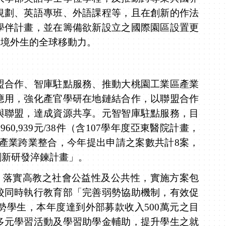
規劃、英語專班、外語課程等，且在創新的作法
學伴計畫，並在籌備欲新設立之國際園區設置更
及境外生的全球移動力。
盟合作、智庫駐點服務、推動大桃園工業區產業
應用，強化產官學研在地鏈結合作，
以
聯盟合作
與聯盟，達成資源共享。元智智庫駐點服務，目
,960,939
元
/38
件（含
107
學年度亞東醫院計畫，
產業跨業整合，今年提出申請之案數共計
8
案，
創新研發淬鍊計畫」。
，
落實高教之社會公益性及公共性，實施方案包
校同時執行教育部「完善弱勢協助機制，有效促
勢學生
，
本年度達到外部募款收入
500
萬元之目
多元學習活動及學習助學金輔助
，
提升學生之就