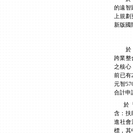
的遠智
上規劃
新版國
於「
跨業整
之核心
前已有
元智
57
合計申
於
含：扶
進社會
標，
其