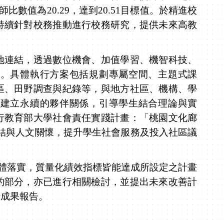
師比數值為
20.29
，達到
20.51
目標值
。
於精進校
持續針對校務推動進行校務研究
，
提供未來高教
連結，透過數位機會、加值學習、機智科技、
踐。具體執行方案包括規劃專屬空間、主題式課
區、田野調查與紀錄等，與地方社區、機構、學
區建立永續的夥伴關係，引導學生結合理論與實
行教育部大學社會責任實踐計畫：「桃園文化廊
結與人文關懷，提升學生社會服務及投入社區議
體落實，質量化績效指標皆能達成所設定之計畫
的部分，亦已進行相關檢討，並提出未來改善計
行成果報告。