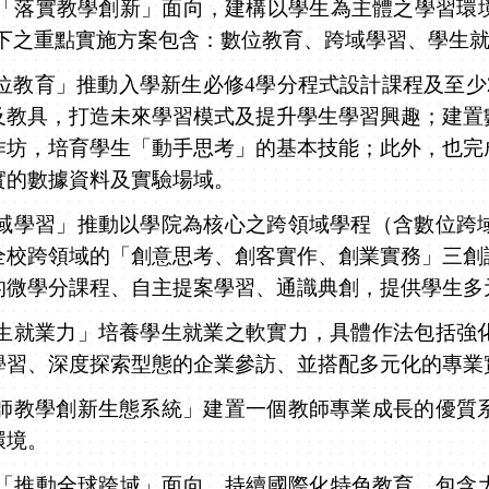
落實教學創新」面向，
建構以學生為主體之學習環
下之重點實施方案包含：數位教育、跨域學習、學生
位教育」推動入學新生必修
4
學分程式設計課程及至少
及教具，打造未來學習模式及提升學生學習興趣；建置
作坊，培育學生「動手思考」的基本技能；此外，也完
實的數據資料及實驗場域。
域學習」推動以學院為核心之跨領域學程（含數位跨
全校跨領域的「創意思考、創客實作、創業實務」三創
的微學分課程、自主提案學習、通識典創，提供學生多
生就業力」培養學生就業之軟實力，具體作法包括強
學習、深度探索型態的企業參訪、並搭配多元化的專業
師教學創新生態系統」建置一個教師專業成長的優質
環境。
「推動全球跨域」面向，持續
國際化特色教育
，包含