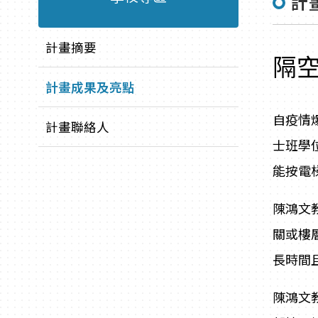
計
計畫摘要
隔
計畫成果及亮點
自疫情
計畫聯絡人
士班學
能按電
陳鴻文
關或樓
長時間
陳鴻文