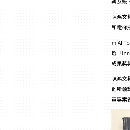
票系統
陳鴻文
和電梯
m'A
選「I
成果獎
陳鴻文
他所領
責專案