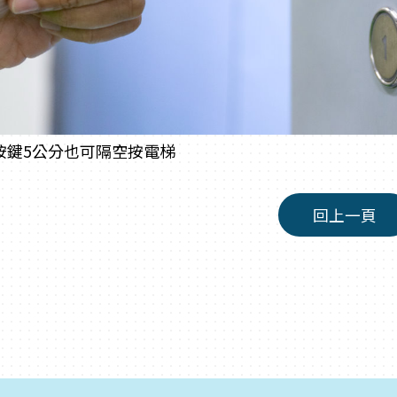
按鍵5公分也可隔空按電梯
回上一頁