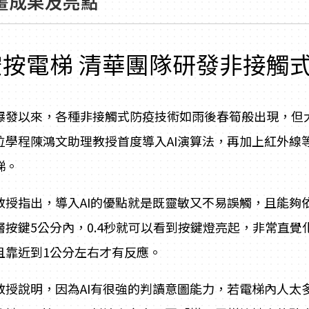
畫成果及亮點
空按電梯 清華團隊研發非接觸
爆發以來，各種非接觸式防疫技術如雨後春筍般出現，但
位學程陳鴻文助理教授首度導入AI演算法，再加上紅外線等多
梯。
教授指出，導入AI的優點就是既靈敏又不易誤觸，且能夠
層按鍵5公分內，0.4秒就可以看到按鍵燈亮起，非常直
且靠近到1公分左右才有反應。
教授說明，因為AI有很強的判讀意圖能力，若電梯內人太