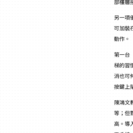
部樓層
另一項
可加裝
動作。
第一台
梯的習
消也可
按鍵上
陳鴻文
等；但
高。導