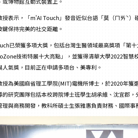
、或博物館互動式裝置上。
教授表示，「m'AI Touch」發音近似台語「莫（ㄇㄞˋ
按鍵保持完美的社交距離。
I Touch已榮獲多項大獎，包括台灣生醫領域最高獎項「
nnoZone技術特展十大亮點」，並獲得清華大學2022
與人氣獎，目前正在申請多項台、美專利。
教授為美國麻省理工學院(MIT)電機所博士，於2020
導的研究團隊包括本校跨院博士班學生胡承維、沈宜郡，
管理與商務開發，教科所碩士生張雅惠負責財務、國際事