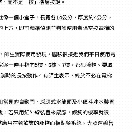
字，而不是「按」樓層按鍵。
像一個小盒子，長寬各14公分，厚度約4公分，
的上方，即可精準偵測並判讀使用者隔空按電梯的
積館，師生實際使用發現，體驗很接近我們平日使用電
逐一伸手指向5樓、6樓、7樓，都很流暢。要取
取消時的長按動作。有師生表示，終於不必在電梯
如常見的自動門、感應式水龍頭及小便斗沖水裝置
說，若只用紅外線裝置來感應，誤觸的機率就很
望應用在餐飲業的觸控面板點餐系統、大眾運輸售