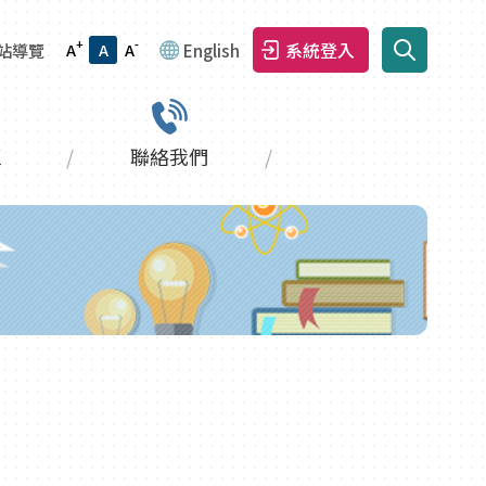
+
-
系統登入
站導覽
A
A
A
English
區
聯絡我們