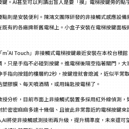
按鍵。AI甚至可以判讀出盲人是要「摸」電梯按鍵旁的點
優點則是安裝便利。陳鴻文團隊研發的非接觸式感應設備就
在既有的各廠牌新舊電梯上。小盒子安裝在電梯按鍵面板
「m'AI Touch」非接觸式電梯按鍵最近安裝在本校台
慣，只是手指不必碰到按鍵。進電梯後隔空指著關門，大家
伸手指向按錯的樓層約2秒，按鍵燈就會熄滅，近似平常
貼塑膠膜、每天噴酒精，或用鑰匙按電梯了。
教授分析，目前市面上非接觸式裝置多採用紅外線偵測，
對於密密麻麻多達十幾個、且彼此非常靠近的電梯按鍵來
入AI將使非接觸感測技術再升級，提升精準度，未來還可