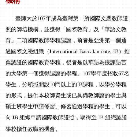
機構
臺師大於
107
年成為臺灣第一所國際文憑教師證
照的師培機構，並獲得「國際教育」及「華語文教
育」二項國際教師學程認證，前者是亞洲第一個通
過國際文憑組織（
International Baccalaureate, IB
）推
薦認證的國際教育學程，後者是以華語為授課語言
的大學第一個獲得認證的學程。
107
學年度招收
67
名
學生，分領域開設
10
門以上的
IB
課程，以學分學程
的形式，提供本校師資生或已具備教師證的學士與
碩士班學生申請修習。修習通過學程的學生，可以
向
IB
組織申請國際教師證照，取得至
IB
組織認證
學校擔任教職的機會。