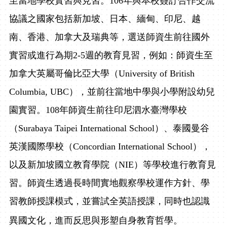
至當地學校實習與見習。
106
年與本校簽訂合作交流
協議之國家包括新加坡、日本、緬甸、印尼、越
南、香港、加拿大及瑞典等，選送師資生前往國外
實習或進行為期
2-5
週的教育見習，例如：師資生至
加拿大英屬哥倫比亞大學（
University of British
Columbia, UBC
），並前往當地中學與小學附設幼兒
園實習。
108
年師資生前往印尼泗水臺灣學校
（
Surabaya Taipei International School
）、泰國曼谷
英漢國際學校（
Concordian International School
），
以及新加坡國立教育學院（
NIE
）等學校進行教育見
習。師資生透過長時間實地觀察學校運作方針、學
習教師授課模式，並嘗試全英語授課，同時也認識
異國文化，進而反思與形塑自身教育哲學。