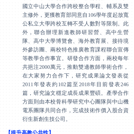
國立中山大學合作跨校整合學程、輔系及雙
主修外，更獲教育部同意自
106
學年度起放寬
公私立大學跨校互轉不受人數對等限制。此
外，聯合辦理新進教師研習營、高中生營
隊、高中大學博覽會、海外教育展、接待境
外參訪團、兩校特色推廣教育課程聯合宣傳
等教學合作事宜。研發合作方面，兩校每年
共挹注
2000
萬元，推動雙邊教師學術合作，
在大家努力合作下，研究成果論文發表從
2011
年發表約
102
篇至
2018
年目前發表
246
篇，研究論文穩定成長成果豐碩。產學合作
方面則由本校骨科學研究中心團隊與中山機
電系團隊共同合作，完成技術作價入股合資
衍生新創生技公司。
【提升高教公共性】