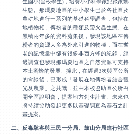
生國小
(
全校學生
)
，培養小小科學家紀錄家鄉
生態。那瑪夏地區的中小學生已於各社區及
農耕地進行一系列的基礎科學調查，包括在
地植物相、傳粉者的種類及螢火蟲生態。在
累積兩年多的資料蒐集後，發現該地區在傳
粉者的資源大多為外來引進的物種，而在耆
老的記憶當中卻有很多非西方蜂的紀錄，經
過調查也發現那瑪夏地區之自然資源可支持
本土蜜蜂的發展。據此，在經過
3
次與區公所
的會談後，已形成「發展在地傳粉者結合觀
光及農業」之共識，並由本校協助區公所召
開全區說明會，提案地方創生計畫。未來也
將持續協助發起更多以基礎調查為基石之計
畫提案。
二、
反毒駭客與三民一分局、鼓山分局進行社區