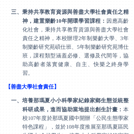
三、
秉持共享教育資源與善盡大學社會責任之精
神，建置樂齡
10
年開環學習課程：
因應高齡
化社會，秉持共享教育資源與善盡大學社會
責任之精神，本校辦理
2
年制樂齡大學、
3
年
制樂齡研究苑碩仕班、
5
年制樂齡研究苑博仕
班，課程類型涵蓋必修、選修及代間等，協
助高齡者落實健康、自主、快樂之終身學
習。
【善盡大學社會責任】
一、
培養那瑪夏小小科學家紀錄家鄉生態並統整
科研成果，進而協助當地提出創生計畫：
本
校
107
年度於那瑪夏國中開辦「公民生態學家
特色課程」，並於
108
年度推展至那瑪夏區民