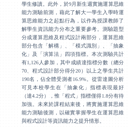
學生修讀。此外，於
9
月新生週實施運算思維
能力測驗前測，藉此了解大一學生入學時運
算思維能力之起點行為，以作為授課教師了
解學生資訊能力分布之重要參考。測驗題型
分成運算思維及程式設計兩部分，運算思維
部分包含「解構」、「模式識別」、「抽象
化」及「演算法」四項指標。本次測驗共計
有
1,126
人參加，其中成績達指標分數（總分
70
、程式設計部分得分
20
）以上之學生共計
190
名，佔全體受測者
16.9%
。從雷達圖分析
可見本校學生在「抽象化」指標表現最好
（達
4.2
分），惟「程式」指標僅得
1.8
分有待
加強。未來於課程結束後，將實施運算思維
能力測驗後測，以確實掌握學生在運算思維
與程式設計等資訊能力之提升情形。