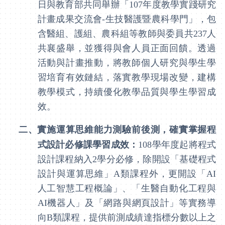
日與教育部共同舉辦「
107
年度教學實踐研究
計畫成果交流會
-
生技醫護暨農科學門」，包
含醫組、護組、農科組等教師與委員共
237
人
共襄盛舉，並獲得與會人員正面回饋。透過
活動與計畫推動，將教師個人研究與學生學
習培育有效鏈結，落實教學現場改變，建構
教學模式，持續優化教學品質與學生學習成
效。
二、
實施運算思維能力測驗前後測，確實掌握程
式設計必修課學習成效：
108
學年度起將程式
設計課程納入
2
學分必修，除開設「基礎程式
設計與運算思維」
A
類課程外，更開設「
AI
人工智慧工程概論」、「生醫自動化工程與
AI
機器人」及「網路與網頁設計」等實務導
向
B
類課程，提供前測成績達指標分數以上之