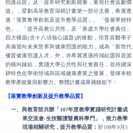
照護品質」及「提昇研究創新能
量，重視社會貢獻價
值」，擘劃高等教育深耕計畫第一部分主冊，希冀透
過「落實教學創新及提升教學品質」、「發展學校特
色」、「提升高教公共性」及「善盡大學社會責任」
四大構面(含十八項核心議題)的推動，培育高醫學子
具備迎向未來世界與健康照護的能力，成為「新世代
優質健康照護人才」外，亦希冀透過跨域結盟與資源
的橫向鏈結，實踐大學公共性與社會責任，並持續深
耕特色化學術領域與區域健康產業之發展，發揮本校
教學產能量與影響力。
整體計畫成果摘錄如下：
【落實教學創新及提升教學品質】
一、
與教育部共辦「
107
年度教學實踐研究計畫成
果交流會
-
生技醫護暨農科學門」，致力教學
現場相關研究，提升教學品質：
於
108
年
9
月
5