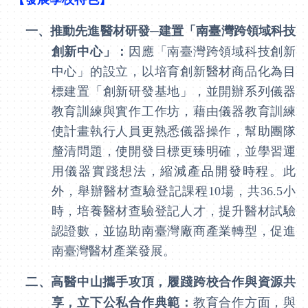
一、
推動先進醫材研發─建置「南臺灣跨領域科技
創新中心」：
因應「南臺灣跨領域科技創新
中心」的設立，以培育創新醫材商品化為目
標建置「創新研發基地」，並開辦系列儀器
教育訓練與實作工作坊，藉由儀器教育訓練
使計畫執行人員更熟悉儀器操作，幫助團隊
釐清問題，使開發目標更臻明確，並學習運
用儀器實踐想法，縮減產品開發時程。此
外，舉辦醫材查驗登記課程
10
場，共
36.5
小
時，培養醫材查驗登記人才，提升醫材試驗
認證數，並協助南臺灣廠商產業轉型，促進
南臺灣醫材產業發展。
二、
高醫中山攜手攻頂，履踐跨校合作與資源共
享，立下公私合作典範：
教育合作方面，與