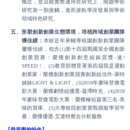
概念，並且能實際運用在研究上，開啟學術
研究第一類接觸，進而接軌學涯發展與學術
領域特色研究。
五、
形塑創新創業生態環境
，
培植跨域創業團隊
獲佳績：
本校近年來輔導校園創新創業團隊
屢獲佳績，包含
(1)
第十四屆戰國策全國創新
創業競賽：榮獲創新創意組銀質獎
-
速
!
SPEED
！、
(2)
教育部體育署第四屆我是運動
創業家：榮獲創新創業競賽創新組佳作
-
萊特
姊妹
LIGHT & LIGHT
、
(3)2018
年麥味登微電
影大賽：榮獲劇情組優選
-
凝滯時光、
(4)2018
年麥味登微電影大賽：榮獲極短篇第三名
-
美
味的寶庫、
(5)
大專校院創業實戰模擬學習平
臺：榮獲優選
-
艾達特整合分析服務
【
發展學校特色
】