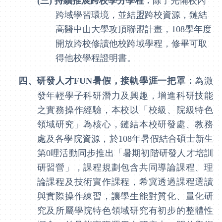
(三)
持續推展跨校學分學程：
除了完備校內
跨域學習環境，並結盟跨校資源，鏈結
高醫中山大學攻頂聯盟計畫，
108
學年度
開放跨校修讀他校跨域學程，修畢可取
得他校學程證明書。
四、
研發人才
FUN
暑假，接軌學涯一把罩：
為激
發年輕學子科研潛力及興趣，增進科研技能
之實務操作經驗，本校以「校級、院級特色
領域研究」為核心，鏈結本校研發處、教務
處及各學院資源，於
108
年暑假結合碩士新生
第
0
哩活動同步推出「暑期初階研發人才培訓
研習營」，課程規劃包含共同導論課程、理
論課程及技術實作課程，希冀透過課程選讀
與實際操作練習，讓學生能對質化、量化研
究及所屬學院特色領域研究有初步的整體性