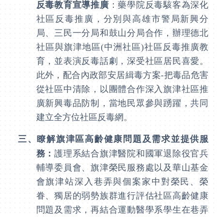
反毒教育宣導推廣
：藥學院反毒駭客為深化
社區反毒推廣，分別與高雄市警局新興分
局、三民一分局和鼓山分局合作，辦理德北
社區與旗津地區
(
中洲社區
)
社區反毒推廣教
育，並表演反毒話劇，深受社區居民喜愛。
此外，配合內政部安居緝毒方案
-
把毒品危害
從社區中清除，以團體合作深入旗津社區推
廣新興毒品防制，當地民眾參與踴躍，共同
建立全方位社區反毒網。
三、
瞭解旗津區高齡健康問題及需求並提供服
務：
護理系結合旗津醫院和國軍退除役官兵
輔導委員會、旗津榮民服務處以及華山基金
會旗津站深入巷弄與個案家中對榮民、榮
眷、獨居的弱勢族群進行評估社區高齡健康
問題及需求，再結合運動醫學系學生在巷弄