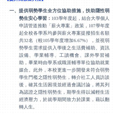
一、
提供弱勢學生全方位協助措施，扶助隱性弱
勢生安心學習：
103
學年度起，結合大學個人
申請管道推動「薪火專案」政策，
107
學年度
起全校各學系均參與薪火專案提撥招生名額
共
32
名（較
105
學年度增加
6.67%
），並視弱
勢學生需求提供入學後之生活費補助、資訊
設備、學業輔導、工讀機會、課外學習補
助，畢業時由學系或職涯輔導單位協助就業
媒合。此外，本校更進一步開發未符合弱勢
學生門檻之隱性弱勢生，轉介社工人員訪談
後，確其生活困境並經過會議討論，將其列
為認證之隱性弱勢生，期學生得以減輕生活
經濟壓力，於就學期間致力於課業，藉以翻
轉人生。