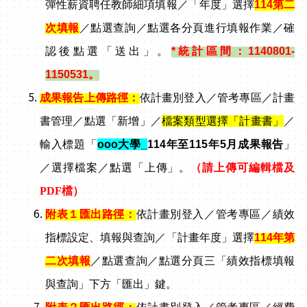
彈性薪資聘任教師細項填報／「年度」選擇
114
第二
次填報
／點選查詢／點選各分頁進行填報作業／確
認後點選「送出」。
*
統計區間：1140801-
1150531。
成果報告上傳路徑：
依計畫別登入／管考專區／計畫
書管理／點選「新增」／
檔案類型選擇「計畫書」
／
輸入標題「
ooo
大學_
114年至115年5月成果報告
」
／選擇檔案／點選「上傳」。
（請上傳可編輯檔及
PDF檔）
附表１匯出路徑：
依計畫別登入／管考專區／績效
指標設定、填報與查詢／「計畫年度」選擇
114
年第
二次填報
／點選查詢／點選分頁三「績效指標填報
與查詢」下方「匯出」鍵。