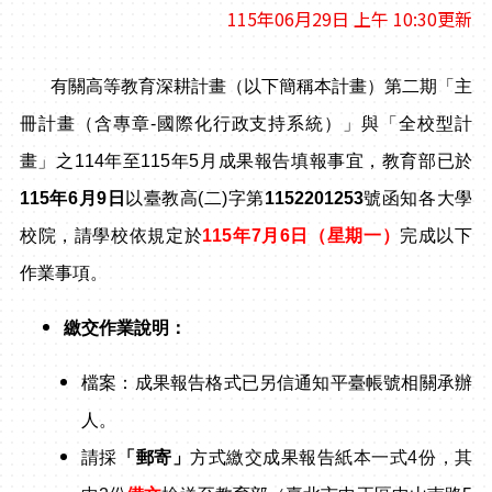
115年06月29日 上午 10:30更新
有關高等教育深耕計畫（以下簡稱本計畫）第二期「主
冊計畫（含專章-國際化行政支持系統）」與「全校型計
畫」之114年至115年5月成果報告填報事宜，教育部已於
115
年6月9日
以臺教高(二)字第
1152201253
號函知各大學
校院，請學校依規定於
115
年7
月6日（星期一）
完成以下
作業事項。
繳交作業說明：
檔案：成果報告格式已另信通知平臺帳號相關承辦
人。
請採
「郵寄」
方式
繳交
成果報告
紙本一式4份，其