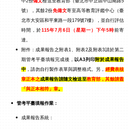
中2份
備文
檢送
至教育部（臺北市中正區中山南路5
號），其餘2份
免備文
寄至高等教育評鑑中心（臺
北市大安區和平東路一段179號7樓），並自行評估
時間，於
115
年7月6日（星期一）下午5時
前
寄
達
。
附件：成果報告之附表1、附表2及附表3請於第二
期管考平臺填報完成後，
以A3列印
附於
成果報告
中
，請勿自行製作表單與調整格式。另，
經費表核
章正本之
成果報告請隨文檢送至
教育部，其餘請蓋
「與正本相符」章
。
管考平臺填報作業：
成果報告
系統：